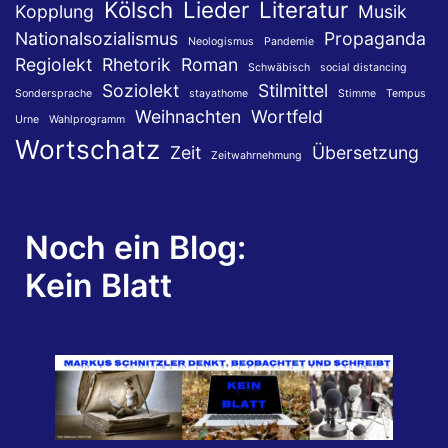
Kölsch
Lieder
Literatur
Kopplung
Musik
Nationalsozialismus
Propaganda
Neologismus
Pandemie
Regiolekt
Rhetorik
Roman
Schwäbisch
social distancing
Soziolekt
Stilmittel
Sondersprache
stayathome
Stimme
Tempus
Weihnachten
Wortfeld
Urne
Wahlprogramm
Wortschatz
Zeit
Übersetzung
Zeitwahrnehmung
Noch ein Blog:
Kein Blatt