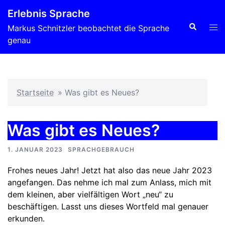
Zum
Erlebnis Sprache
Inhalt
Suche
Men
Markus Schnitzler beobachtet die Sprache
springen
ums
genau
Startseite
»
Was gibt es Neues?
Was gibt es Neues?
1. JANUAR 2023
SPRACHGEBRAUCH
Frohes neues Jahr! Jetzt hat also das neue Jahr 2023
angefangen. Das nehme ich mal zum Anlass, mich mit
dem kleinen, aber vielfältigen Wort „neu“ zu
beschäftigen. Lasst uns dieses Wortfeld mal genauer
erkunden.