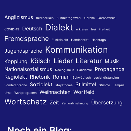
Anglizismus
Berlinerisch
Bundestagswahl
Corona
Coronavirus
Dialekt
Deutsch
COVID-19
erklären
frei
Freiheit
Fremdsprache
Funktiolekt
Handschrift
Hashtags
Kommunikation
Jugendsprache
Kölsch
Lieder
Literatur
Kopplung
Musik
Nationalsozialismus
Propaganda
Neologismus
Pandemie
Regiolekt
Rhetorik
Roman
Schwäbisch
social distancing
Soziolekt
Stilmittel
Sondersprache
stayathome
Stimme
Tempus
Weihnachten
Wortfeld
Urne
Wahlprogramm
Wortschatz
Zeit
Übersetzung
Zeitwahrnehmung
Noch ein Blog: