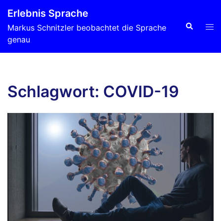
Zum
Erlebnis Sprache
Inhalt
Suche
Men
Markus Schnitzler beobachtet die Sprache
springen
ums
genau
Schlagwort:
COVID-19