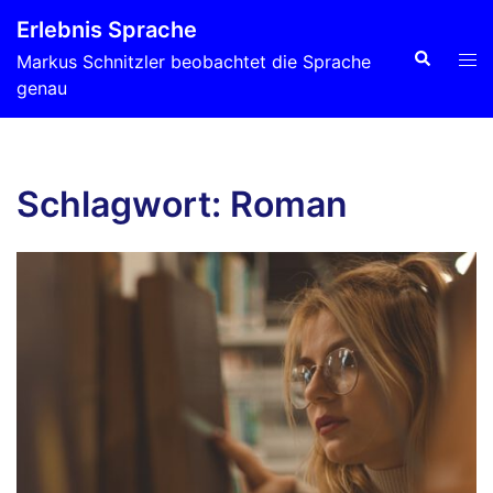
Zum
Erlebnis Sprache
Inhalt
Suche
Men
Markus Schnitzler beobachtet die Sprache
springen
ums
genau
Schlagwort:
Roman