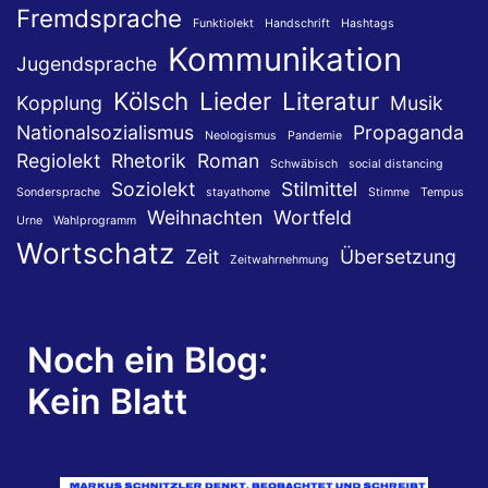
Fremdsprache
Funktiolekt
Handschrift
Hashtags
Kommunikation
Jugendsprache
Kölsch
Lieder
Literatur
Kopplung
Musik
Nationalsozialismus
Propaganda
Neologismus
Pandemie
Regiolekt
Rhetorik
Roman
Schwäbisch
social distancing
Soziolekt
Stilmittel
Sondersprache
stayathome
Stimme
Tempus
Weihnachten
Wortfeld
Urne
Wahlprogramm
Wortschatz
Zeit
Übersetzung
Zeitwahrnehmung
Noch ein Blog:
Kein Blatt