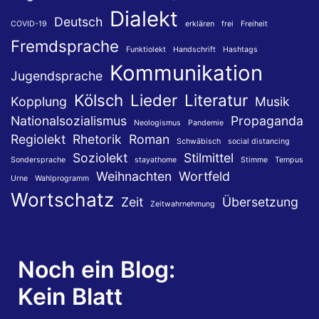
Dialekt
Deutsch
COVID-19
erklären
frei
Freiheit
Fremdsprache
Funktiolekt
Handschrift
Hashtags
Kommunikation
Jugendsprache
Kölsch
Lieder
Literatur
Kopplung
Musik
Nationalsozialismus
Propaganda
Neologismus
Pandemie
Regiolekt
Rhetorik
Roman
Schwäbisch
social distancing
Soziolekt
Stilmittel
Sondersprache
stayathome
Stimme
Tempus
Weihnachten
Wortfeld
Urne
Wahlprogramm
Wortschatz
Zeit
Übersetzung
Zeitwahrnehmung
Noch ein Blog:
Kein Blatt