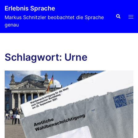
Zum
Erlebnis Sprache
Inhalt
Suche
Men
Markus Schnitzler beobachtet die Sprache
springen
ums
genau
Schlagwort:
Urne