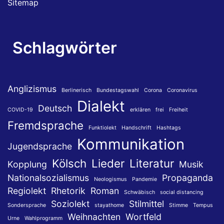
Sitemap
Schlagwörter
Anglizismus
Berlinerisch
Bundestagswahl
Corona
Coronavirus
Dialekt
Deutsch
COVID-19
erklären
frei
Freiheit
Fremdsprache
Funktiolekt
Handschrift
Hashtags
Kommunikation
Jugendsprache
Kölsch
Lieder
Literatur
Kopplung
Musik
Nationalsozialismus
Propaganda
Neologismus
Pandemie
Regiolekt
Rhetorik
Roman
Schwäbisch
social distancing
Soziolekt
Stilmittel
Sondersprache
stayathome
Stimme
Tempus
Weihnachten
Wortfeld
Urne
Wahlprogramm