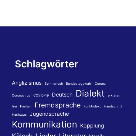
Schlagwörter
Anglizismus
Berlinerisch
Bundestagswahl
Corona
Dialekt
Deutsch
Coronavirus
COVID-19
erklären
Fremdsprache
frei
Freiheit
Funktiolekt
Handschrift
Jugendsprache
Hashtags
Kommunikation
Kopplung
Kölsch
Lieder
Literatur