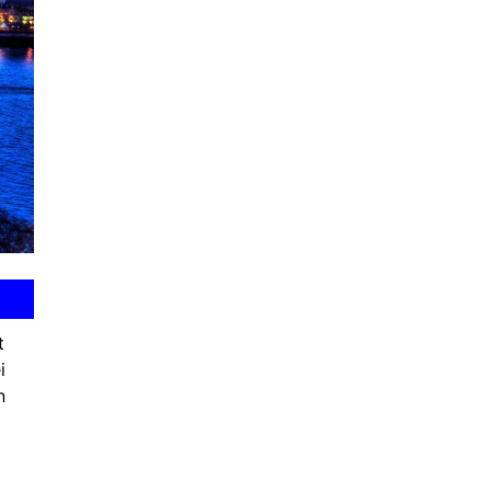
t
i
n