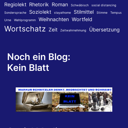
Regiolekt
Rhetorik
Roman
Schwäbisch
social distancing
Soziolekt
Stilmittel
Sondersprache
stayathome
Stimme
Tempus
Weihnachten
Wortfeld
Urne
Wahlprogramm
Wortschatz
Zeit
Übersetzung
Zeitwahrnehmung
Noch ein Blog:
Kein Blatt