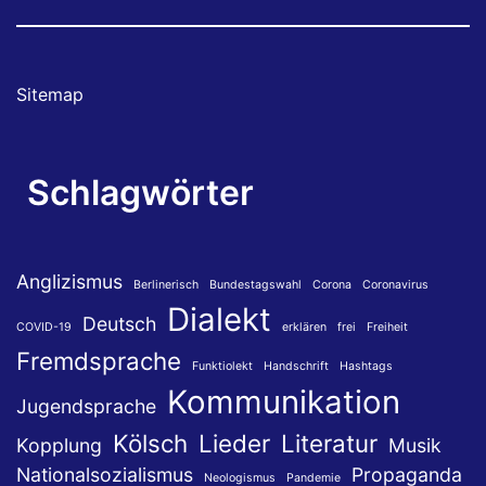
Sitemap
Schlagwörter
Anglizismus
Berlinerisch
Bundestagswahl
Corona
Coronavirus
Dialekt
Deutsch
COVID-19
erklären
frei
Freiheit
Fremdsprache
Funktiolekt
Handschrift
Hashtags
Kommunikation
Jugendsprache
Kölsch
Lieder
Literatur
Kopplung
Musik
Nationalsozialismus
Propaganda
Neologismus
Pandemie