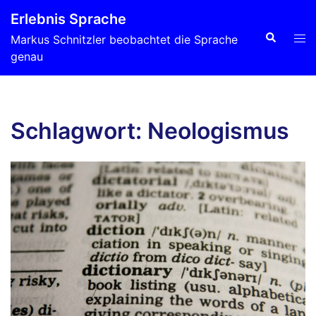
Zum
Erlebnis Sprache
Inhalt
Suche
Men
Markus Schnitzler beobachtet die Sprache
springen
ums
genau
Schlagwort:
Neologismus