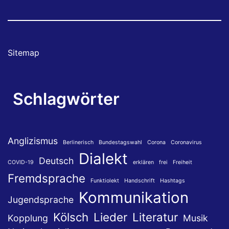
Sitemap
Schlagwörter
Anglizismus
Berlinerisch
Bundestagswahl
Corona
Coronavirus
Dialekt
Deutsch
COVID-19
erklären
frei
Freiheit
Fremdsprache
Funktiolekt
Handschrift
Hashtags
Kommunikation
Jugendsprache
Kölsch
Lieder
Literatur
Kopplung
Musik