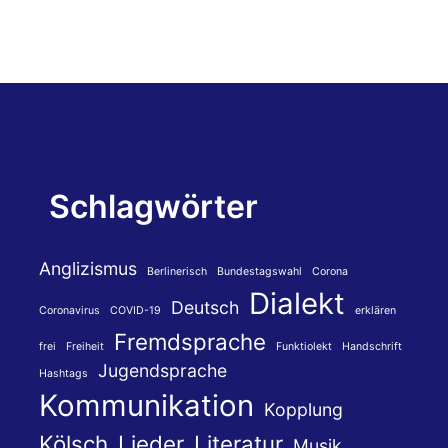
Schlagwörter
Anglizismus
Berlinerisch
Bundestagswahl
Corona
Dialekt
Deutsch
Coronavirus
COVID-19
erklären
Fremdsprache
frei
Freiheit
Funktiolekt
Handschrift
Jugendsprache
Hashtags
Kommunikation
Kopplung
Kölsch
Lieder
Literatur
Musik