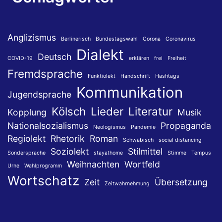
Anglizismus
Berlinerisch
Bundestagswahl
Corona
Coronavirus
Dialekt
Deutsch
COVID-19
erklären
frei
Freiheit
Fremdsprache
Funktiolekt
Handschrift
Hashtags
Kommunikation
Jugendsprache
Kölsch
Lieder
Literatur
Kopplung
Musik
Nationalsozialismus
Propaganda
Neologismus
Pandemie
Regiolekt
Rhetorik
Roman
Schwäbisch
social distancing
Soziolekt
Stilmittel
Sondersprache
stayathome
Stimme
Tempus
Weihnachten
Wortfeld
Urne
Wahlprogramm
Wortschatz
Zeit
Übersetzung
Zeitwahrnehmung