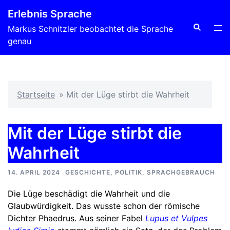
Zum
Erlebnis Sprache
Inhalt
Suche
Men
Markus Schnitzler beobachtet die Sprache
springen
ums
genau
Startseite
»
Mit der Lüge stirbt die Wahrheit
Mit der Lüge stirbt die
Wahrheit
14. APRIL 2024
GESCHICHTE
,
POLITIK
,
SPRACHGEBRAUCH
Die Lüge beschädigt die Wahrheit und die
Glaubwürdigkeit. Das wusste schon der römische
Dichter Phaedrus. Aus seiner Fabel
Lupus et Vulpes