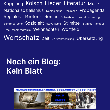
Kölsch
Lieder
Literatur
Kopplung
Musik
Nationalsozialismus
Propaganda
Neologismus
Pandemie
Regiolekt
Rhetorik
Roman
Schwäbisch
social distancing
Soziolekt
Stilmittel
Sondersprache
stayathome
Stimme
Tempus
Weihnachten
Wortfeld
Urne
Wahlprogramm
Wortschatz
Zeit
Übersetzung
Zeitwahrnehmung
Noch ein Blog:
Kein Blatt