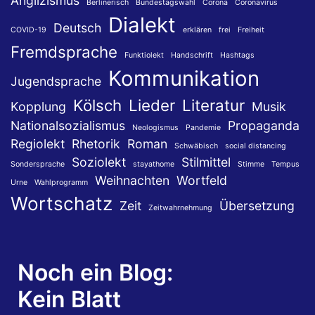
Anglizismus
Berlinerisch
Bundestagswahl
Corona
Coronavirus
Dialekt
Deutsch
COVID-19
erklären
frei
Freiheit
Fremdsprache
Funktiolekt
Handschrift
Hashtags
Kommunikation
Jugendsprache
Kölsch
Lieder
Literatur
Kopplung
Musik
Nationalsozialismus
Propaganda
Neologismus
Pandemie
Regiolekt
Rhetorik
Roman
Schwäbisch
social distancing
Soziolekt
Stilmittel
Sondersprache
stayathome
Stimme
Tempus
Weihnachten
Wortfeld
Urne
Wahlprogramm
Wortschatz
Zeit
Übersetzung
Zeitwahrnehmung
Noch ein Blog:
Kein Blatt