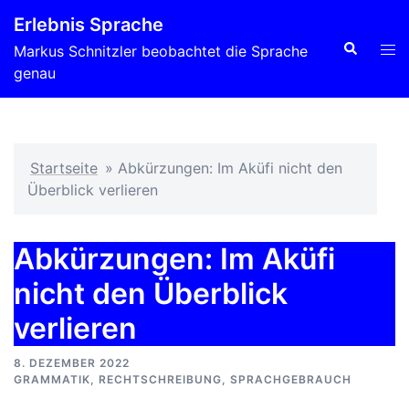
Zum
Erlebnis Sprache
Inhalt
Suche
Men
Markus Schnitzler beobachtet die Sprache
springen
ums
genau
Startseite
»
Abkürzungen: Im Aküfi nicht den
Überblick verlieren
Abkürzungen: Im Aküfi
nicht den Überblick
verlieren
8. DEZEMBER 2022
GRAMMATIK
,
RECHTSCHREIBUNG
,
SPRACHGEBRAUCH