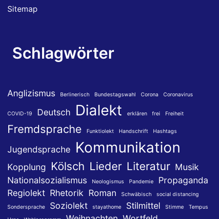
Sitemap
Schlagwörter
Anglizismus
Berlinerisch
Bundestagswahl
Corona
Coronavirus
Dialekt
Deutsch
COVID-19
erklären
frei
Freiheit
Fremdsprache
Funktiolekt
Handschrift
Hashtags
Kommunikation
Jugendsprache
Kölsch
Lieder
Literatur
Kopplung
Musik
Nationalsozialismus
Propaganda
Neologismus
Pandemie
Regiolekt
Rhetorik
Roman
Schwäbisch
social distancing
Soziolekt
Stilmittel
Sondersprache
stayathome
Stimme
Tempus
Weihnachten
Wortfeld