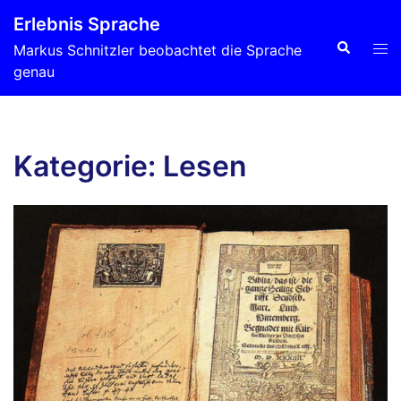
Zum
Erlebnis Sprache
Inhalt
Suche
Men
Markus Schnitzler beobachtet die Sprache
springen
ums
genau
Kategorie:
Lesen