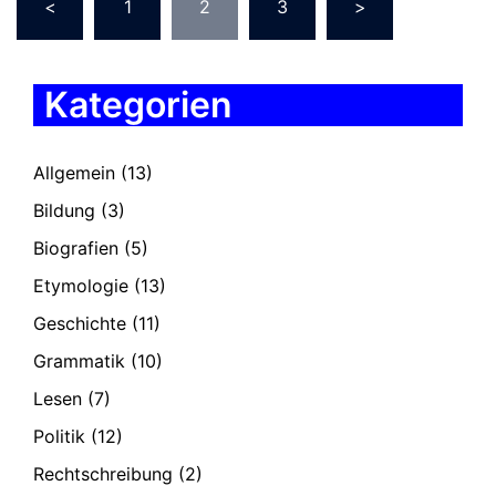
<
1
2
3
>
der
Beiträge
Kategorien
Allgemein
(13)
Bildung
(3)
Biografien
(5)
Etymologie
(13)
Geschichte
(11)
Grammatik
(10)
Lesen
(7)
Politik
(12)
Rechtschreibung
(2)