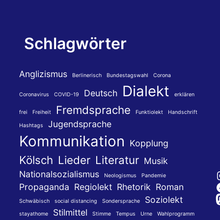
Schlagwörter
Anglizismus
Berlinerisch
Bundestagswahl
Corona
Dialekt
Deutsch
Coronavirus
COVID-19
erklären
Fremdsprache
frei
Freiheit
Funktiolekt
Handschrift
Jugendsprache
Hashtags
Kommunikation
Kopplung
Kölsch
Lieder
Literatur
Musik
Nationalsozialismus
Neologismus
Pandemie
Propaganda
Regiolekt
Rhetorik
Roman
Soziolekt
Schwäbisch
social distancing
Sondersprache
Stilmittel
stayathome
Stimme
Tempus
Urne
Wahlprogramm