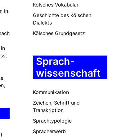
Kölsches Vokabular
n in
Geschichte des kölschen
Dialekts
nach
Kölsches Grundgesetz
 in
sst
Sprach-
wissenschaft
le
en,
Kommunikation
Zeichen, Schrift und
Transkription
Sprachtypologie
Spracherwerb
t