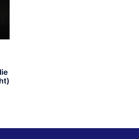
die
ht)