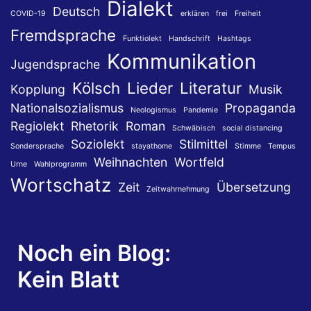
Dialekt
Deutsch
COVID-19
erklären
frei
Freiheit
Fremdsprache
Funktiolekt
Handschrift
Hashtags
Kommunikation
Jugendsprache
Kölsch
Lieder
Literatur
Kopplung
Musik
Nationalsozialismus
Propaganda
Neologismus
Pandemie
Regiolekt
Rhetorik
Roman
Schwäbisch
social distancing
Soziolekt
Stilmittel
Sondersprache
stayathome
Stimme
Tempus
Weihnachten
Wortfeld
Urne
Wahlprogramm
Wortschatz
Zeit
Übersetzung
Zeitwahrnehmung
Noch ein Blog:
Kein Blatt