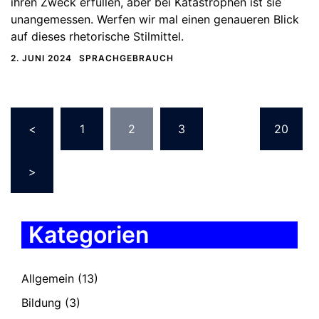
ihren Zweck erfüllen, aber bei Katastrophen ist sie
unangemessen. Werfen wir mal einen genaueren Blick
auf dieses rhetorische Stilmittel.
2. JUNI 2024
SPRACHGEBRAUCH
Seitennummerierung
<
1
2
3
…
20
der
Beiträge
>
Kategorien
Allgemein
(13)
Bildung
(3)