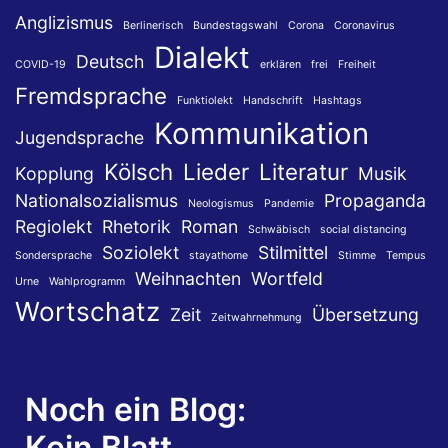
Anglizismus
Berlinerisch
Bundestagswahl
Corona
Coronavirus
Dialekt
Deutsch
COVID-19
erklären
frei
Freiheit
Fremdsprache
Funktiolekt
Handschrift
Hashtags
Kommunikation
Jugendsprache
Kölsch
Lieder
Literatur
Kopplung
Musik
Nationalsozialismus
Propaganda
Neologismus
Pandemie
Regiolekt
Rhetorik
Roman
Schwäbisch
social distancing
Soziolekt
Stilmittel
Sondersprache
stayathome
Stimme
Tempus
Weihnachten
Wortfeld
Urne
Wahlprogramm
Wortschatz
Zeit
Übersetzung
Zeitwahrnehmung
Noch ein Blog:
Kein Blatt