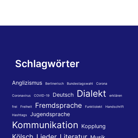
Schlagwörter
Anglizismus
Berlinerisch
Bundestagswahl
Corona
Dialekt
Deutsch
Coronavirus
COVID-19
erklären
Fremdsprache
frei
Freiheit
Funktiolekt
Handschrift
Jugendsprache
Hashtags
Kommunikation
Kopplung
Kölsch
Lieder
Literatur
Musik