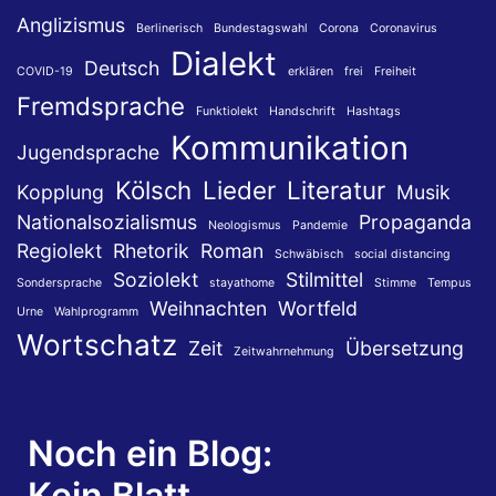
Anglizismus
Berlinerisch
Bundestagswahl
Corona
Coronavirus
Dialekt
Deutsch
COVID-19
erklären
frei
Freiheit
Fremdsprache
Funktiolekt
Handschrift
Hashtags
Kommunikation
Jugendsprache
Kölsch
Lieder
Literatur
Kopplung
Musik
Nationalsozialismus
Propaganda
Neologismus
Pandemie
Regiolekt
Rhetorik
Roman
Schwäbisch
social distancing
Soziolekt
Stilmittel
Sondersprache
stayathome
Stimme
Tempus
Weihnachten
Wortfeld
Urne
Wahlprogramm
Wortschatz
Zeit
Übersetzung
Zeitwahrnehmung
Noch ein Blog:
Kein Blatt