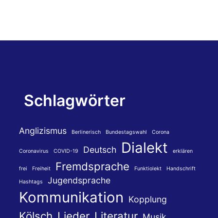
Schlagwörter
Anglizismus
Berlinerisch
Bundestagswahl
Corona
Dialekt
Deutsch
Coronavirus
COVID-19
erklären
Fremdsprache
frei
Freiheit
Funktiolekt
Handschrift
Jugendsprache
Hashtags
Kommunikation
Kopplung
Kölsch
Lieder
Literatur
Musik