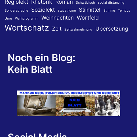
Regiolekt
Rhetorik
Roman
Schwäbisch
social distancing
Soziolekt
Stilmittel
Sondersprache
stayathome
Stimme
Tempus
Weihnachten
Wortfeld
Urne
Wahlprogramm
Wortschatz
Zeit
Übersetzung
Zeitwahrnehmung
Noch ein Blog:
Kein Blatt