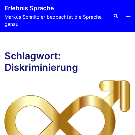
Zum
Erlebnis Sprache
Inhalt
Suche
Men
Markus Schnitzler beobachtet die Sprache
springen
ums
genau
Schlagwort:
Diskriminierung