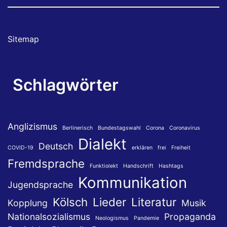
Sitemap
Schlagwörter
Anglizismus
Berlinerisch
Bundestagswahl
Corona
Coronavirus
Dialekt
Deutsch
COVID-19
erklären
frei
Freiheit
Fremdsprache
Funktiolekt
Handschrift
Hashtags
Kommunikation
Jugendsprache
Kölsch
Lieder
Literatur
Kopplung
Musik
Nationalsozialismus
Propaganda
Neologismus
Pandemie