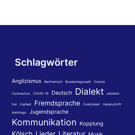
Schlagwörter
Anglizismus
Berlinerisch
Bundestagswahl
Corona
Dialekt
Deutsch
Coronavirus
COVID-19
erklären
Fremdsprache
frei
Freiheit
Funktiolekt
Handschrift
Jugendsprache
Hashtags
Kommunikation
Kopplung
Kölsch
Lieder
Literatur
Musik