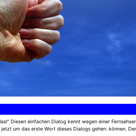
 das!“ Diesen einfachen Dialog kennt wegen einer Fernsehser
es jetzt um das erste Wort dieses Dialogs gehen: können. De