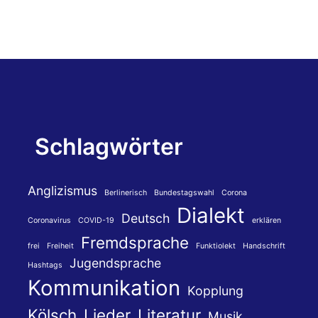
Schlagwörter
Anglizismus
Berlinerisch
Bundestagswahl
Corona
Dialekt
Deutsch
Coronavirus
COVID-19
erklären
Fremdsprache
frei
Freiheit
Funktiolekt
Handschrift
Jugendsprache
Hashtags
Kommunikation
Kopplung
Kölsch
Lieder
Literatur
Musik